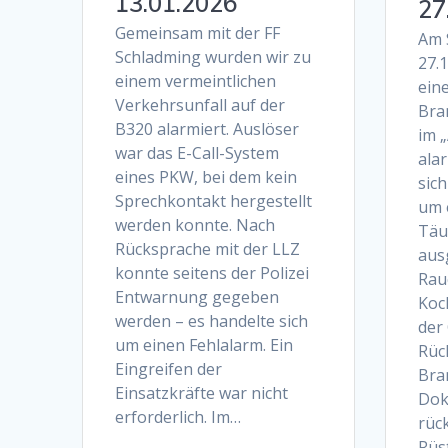
13.01.2026
27
Gemeinsam mit der FF
Am 
Schladming wurden wir zu
27.
einem vermeintlichen
ein
Verkehrsunfall auf der
Bra
B320 alarmiert. Auslöser
im „
war das E-Call-System
alar
eines PKW, bei dem kein
sich
Sprechkontakt hergestellt
um 
werden konnte. Nach
Täu
Rücksprache mit der LLZ
aus
konnte seitens der Polizei
Rau
Entwarnung gegeben
Koc
werden – es handelte sich
der 
um einen Fehlalarm. Ein
Rüc
Eingreifen der
Bra
Einsatzkräfte war nicht
Dok
erforderlich. Im…
rück
Rüs