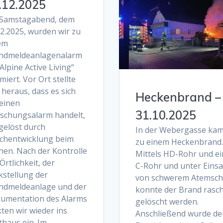
.12.2025
Samstagabend, dem
12.2025, wurden wir zu
em
ndmeldeanlagenalarm
Alpine Active Living“
miert. Vor Ort stellte
 heraus, dass es sich
Heckenbrand –
einen
31.10.2025
schungsalarm handelt,
gelöst durch
In der Webergasse kam
chentwicklung beim
zu einem Heckenbrand.
hen. Nach der Kontrolle
Mittels HD-Rohr und e
Örtlichkeit, der
C-Rohr und unter Einsa
kstellung der
von schwerem Atemsch
ndmeldeanlage und der
konnte der Brand rasc
umentation des Alarms
gelöscht werden.
ten wir wieder ins
Anschließend wurde de
thaus ein. Im