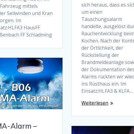
sich heraus, dass es sic
 Fahrzeug mittels
um einen
ier Seilwinden und Kran
Täuschungsalarm
orgen. Im
handelte, ausgelöst du
satz:HLFA3 HausFF
Rauchentwicklung bei
ßenbach FF Schladming
Kochen. Nach der Kontr
der Örtlichkeit, der
Rückstellung der
Brandmeldeanlage sow
der Dokumentation de
Alarms rückten wir wie
ins Rüsthaus ein. Im
Einsatz:HLFA3 & KLFA…
Weiterlesen
A-Alarm –