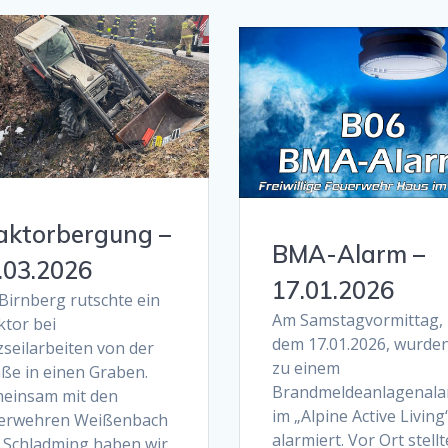
aktorbergung –
BMA-Alarm –
.03.2026
17.01.2026
Birnberg rutschte ein
Am Samstagvormittag,
ktor bei
dem 17.01.2026, wurden
zseilarbeiten von der
zu einem
aße in einen Graben.
Brandmeldeanlagenal
einsam mit den
im „Alpine Active Living
erwehren Weißenbach
alarmiert. Vor Ort stellt
 Schladming haben wir