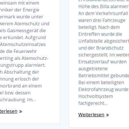
einsam mit einem
Höhe des Billa alarmiert
hniker der Energie
An dem Verkehrsunfall
iermark wurde unter
waren drei Fahrzeuge
werem Atemschutz und
beteiligt. Nach dem
tels Gasmessgerät die
Eintreffen wurde die
e erkundet. Aufgrund
Unfallstelle abgesicher
 Atemschutzeinsatzes
und der Brandschutz
de die Feuerwehr
sichergestellt. Im weite
erting als Atemschutz-
Einsatzverlauf wurden
tungstrupp alarmiert.
ausgetretene
h Abschaltung der
Betriebsmittel gebunde
nnung erlosch der
Bei einem beteiligten
morbrand an einem
Elektrofahrzeug wurde
el bzw. dessen
Hochvoltsystem
schraubung. Im…
fachgerecht…
terlesen
Weiterlesen