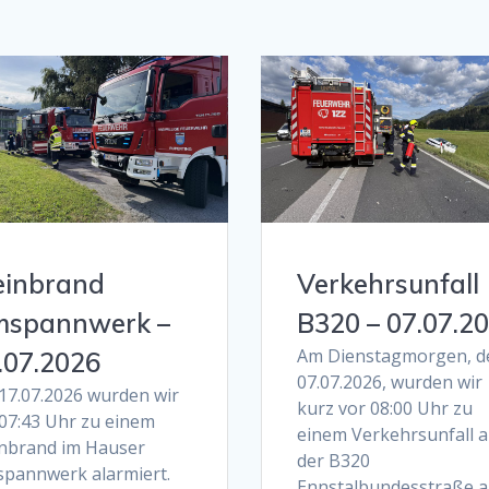
einbrand
Verkehrsunfall
spannwerk –
B320 – 07.07.2
Am Dienstagmorgen, 
.07.2026
07.07.2026, wurden wir
17.07.2026 wurden wir
kurz vor 08:00 Uhr zu
07:43 Uhr zu einem
einem Verkehrsunfall a
inbrand im Hauser
der B320
pannwerk alarmiert.
Ennstalbundesstraße a