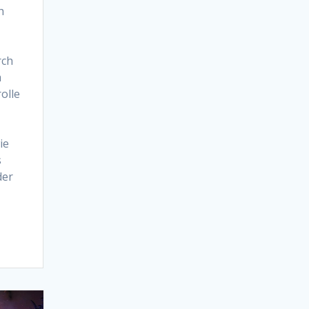
h
rch
m
olle
ie
s
der