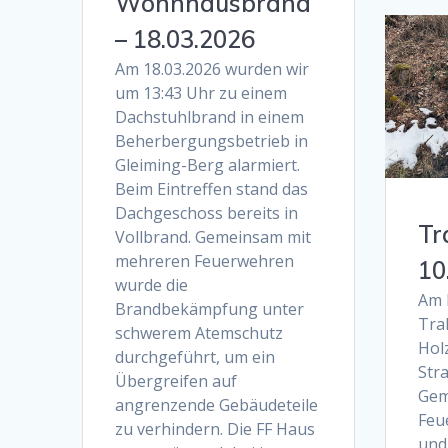
Wohnhausbrand
– 18.03.2026
Am 18.03.2026 wurden wir
um 13:43 Uhr zu einem
Dachstuhlbrand in einem
Beherbergungsbetrieb in
Gleiming-Berg alarmiert.
Beim Eintreffen stand das
Dachgeschoss bereits in
Tr
Vollbrand. Gemeinsam mit
mehreren Feuerwehren
10
wurde die
Am 
Brandbekämpfung unter
Tra
schwerem Atemschutz
Hol
durchgeführt, um ein
Str
Übergreifen auf
Gem
angrenzende Gebäudeteile
Feu
zu verhindern. Die FF Haus
und