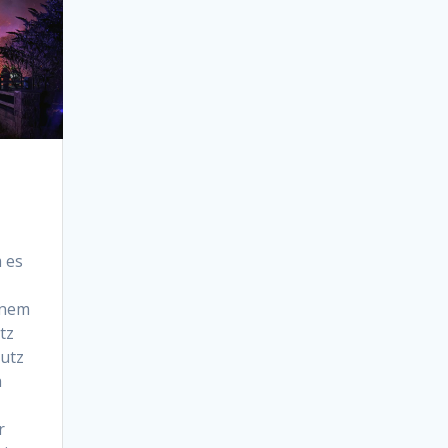
 es
inem
tz
utz
h
r