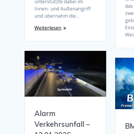
unterstützte dabei im
das
Innen- und Außenangriff
zwe
und übernahm die…
geb
Ein
Weiterlesen
Wei
Alarm
Verkehrsunfall –
BM