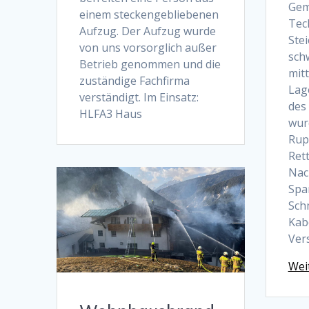
Gem
einem steckengebliebenen
Tec
Aufzug. Der Aufzug wurde
Ste
von uns vorsorglich außer
sch
Betrieb genommen und die
mit
zuständige Fachfirma
Lag
verständigt. Im Einsatz:
des
HLFA3 Haus
wur
Rup
Ret
Nac
Spa
Sch
Kab
Ver
Wei