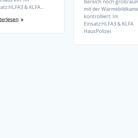
Bereich noch großräu
satz:HLFA3 & KLFA…
mit der Wärmebildkam
kontrolliert. Im
terlesen
Einsatz:HLFA3 & KLFA
HausPolizei