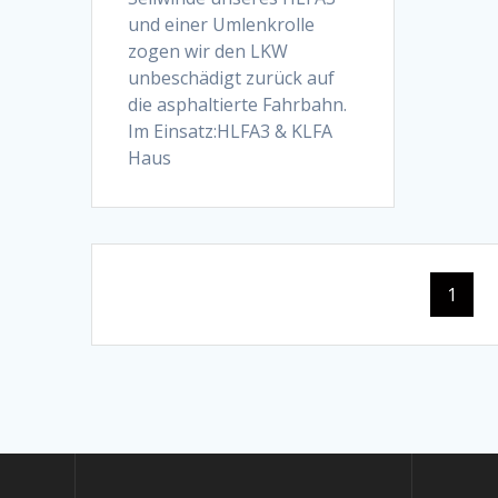
und einer Umlenkrolle
zogen wir den LKW
unbeschädigt zurück auf
die asphaltierte Fahrbahn.
Im Einsatz:HLFA3 & KLFA
Haus
Beitrags-
Seite
1
Navigation