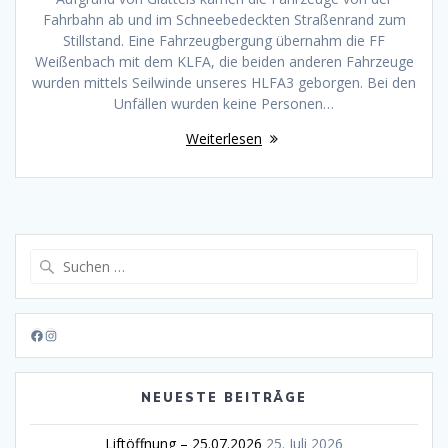
Fahrbahn ab und im Schneebedeckten Straßenrand zum
Stillstand. Eine Fahrzeugbergung übernahm die FF
Weißenbach mit dem KLFA, die beiden anderen Fahrzeuge
wurden mittels Seilwinde unseres HLFA3 geborgen. Bei den
Unfällen wurden keine Personen…
Weiterlesen
Suche
nach:
Facebook
Instagram
NEUESTE BEITRÄGE
Liftöffnung – 25.07.2026
25. Juli 2026