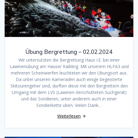
Übung Bergrettung – 02.02.2024
Wir untersützten die Bergrettung Haus i.E. bei einer
Lawinenübung am Hauser Kaibling. Mit unserem HLFA3 und
mehreren Scheinwerfen leuchteten wir den Übungsort aus.
Da unter unseren Kameraden auch einige begeisterte
Skitourengeher sind, durften diese mit den Bergrettern den
Umgang mit dem LVS (Lawinen-Verschütteten-Suchgerät)
und das Sondieren, unter anderem auch in einer
Sondierkette üben. Vielen Dank…
Weiterlesen