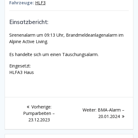
Fahrzeuge:
HLF3
Einsatzbericht:
Sirenenalarm um 09:13 Uhr, Brandmeldeanlagenalarm im
Alpine Active Living.
Es handelte sich um einen Täuschungsalarm.
Eingesetzt:
HLFA3 Haus
Beitragsnavigation
Vorheriger
Vorherige:
Nächster
Weiter:
BMA-Alarm –
Beitrag:
Pumparbeiten –
Beitrag:
20.01.2024
23.12.2023