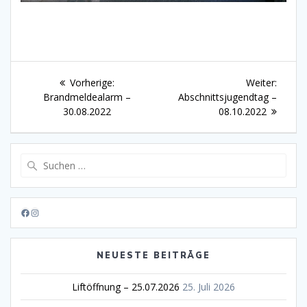
Beitragsnavigation
Vorheriger
Nächst
Vorherige:
Weiter:
Beitrag:
Beitrag
Brandmeldealarm –
Abschnittsjugendtag –
30.08.2022
08.10.2022
Suche
nach:
Facebook
Instagram
NEUESTE BEITRÄGE
Liftöffnung – 25.07.2026
25. Juli 2026